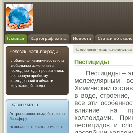
Главная
Картограф сайта
Новости
Статьи об эколо
Человечество - лишь незначительная 
Человек - часть природы
Пестициды
Глобальная изменчивость или
глобальные изменения в
последние годы превратились
Пестициды – э
в основную проблему
молекулярным в
исследований в области
окружающей среды
Химический состав
в воде, строение,
все эти особеннос
Главное меню
влияние на про
Антропогенное воздействие на
коллоидами. При
биосферу
пестицидов и сло
Безопасность и экологичность
десорбции коллои