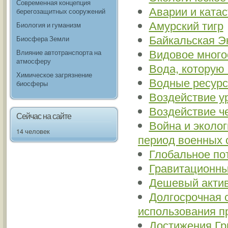
Современная концепция
Аварии и ката
берегозащитных сооружений
Амурский тигр
Биология и гуманизм
Байкальская Э
Биосфера Земли
Видовое много
Влияние автотранспорта на
атмосферу
Вода, которую
Химическое загрязнение
Водные ресурс
биосферы
Воздействие у
Воздействие ч
Сейчас на сайте
Война и эколо
14 человек
период военных 
Глобальное по
Гравитационн
Дешевый актив
Долгосрочная 
использования п
Достижения Гр