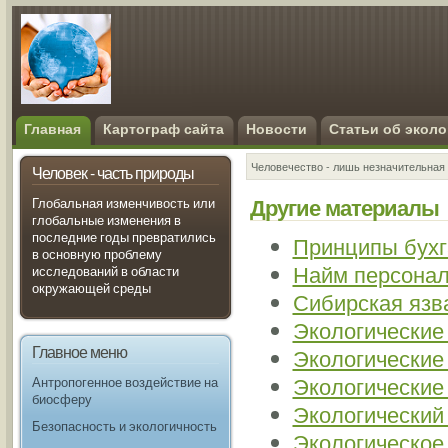
Главная
Картограф сайта
Новости
Статьи об эколо
Человечество - лишь незначительная 
Человек - часть природы
Другие материалы
Глобальная изменчивость или
глобальные изменения в
последние годы превратились
Принципы бухг
в основную проблему
Найм персона
исследований в области
окружающей среды
Сибирская язв
Экологические
Главное меню
Экологические
Экологические
Антропогенное воздействие на
биосферу
Экологический
Безопасность и экологичность
Экологическое 