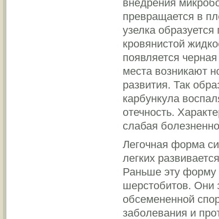
внедрения микробо
превращается в пл
узелка образуется
кровянистой жидкос
появляется черная
места возникают н
развития. Так обр
карбункула воспал
отечность. Характ
слабая болезненно
Легочная форма си
легких развиваетс
Раньше эту форму
шерстобитов. Они 
обсемененной спор
заболевания и про