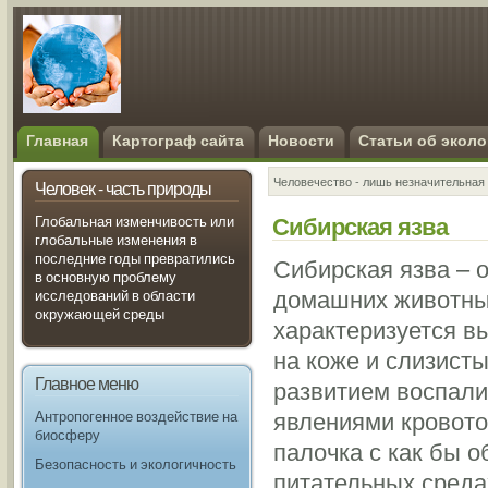
Главная
Картограф сайта
Новости
Статьи об эколо
Человечество - лишь незначительная 
Человек - часть природы
Сибирская язва
Глобальная изменчивость или
глобальные изменения в
последние годы превратились
Сибирская язва – 
в основную проблему
домашних животных
исследований в области
окружающей среды
характеризуется в
на коже и слизист
Главное меню
развитием воспали
явлениями кровото
Антропогенное воздействие на
биосферу
палочка с как бы 
Безопасность и экологичность
питательных среда