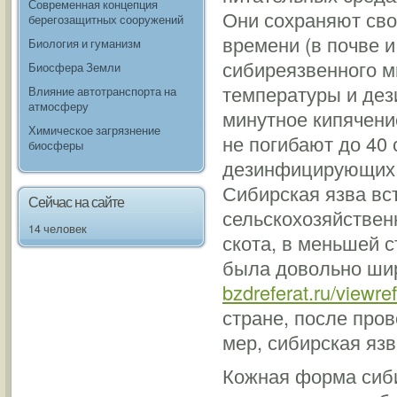
Современная концепция
Они сохраняют сво
берегозащитных сооружений
времени (в почве 
Биология и гуманизм
сибиреязвенного м
Биосфера Земли
температуры и де
Влияние автотранспорта на
атмосферу
минутное кипячени
Химическое загрязнение
не погибают до 40 
биосферы
дезинфицирующих в
Сибирская язва вст
Сейчас на сайте
сельскохозяйствен
14 человек
скота, в меньшей с
была довольно шир
bzdreferat.ru/viewre
стране, после про
мер, сибирская язв
Кожная форма сиби