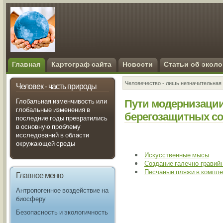
Главная
Картограф сайта
Новости
Статьи об эколо
Человечество - лишь незначительная 
Человек - часть природы
Пути модернизаци
Глобальная изменчивость или
глобальные изменения в
берегозащитных со
последние годы превратились
в основную проблему
исследований в области
окружающей среды
Искусственные мысы
Создание галечно-гравий
Песчаные пляжи в компле
Главное меню
Антропогенное воздействие на
биосферу
Безопасность и экологичность