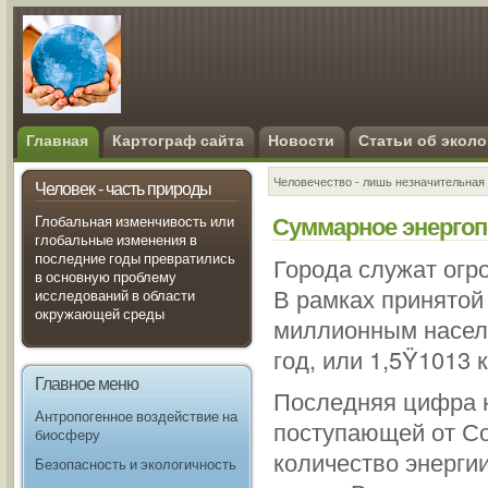
Главная
Картограф сайта
Новости
Статьи об эколо
Человечество - лишь незначительная 
Человек - часть природы
Суммарное энергоп
Глобальная изменчивость или
глобальные изменения в
последние годы превратились
Города служат огр
в основную проблему
В рамках принятой
исследований в области
окружающей среды
миллионным населе
год, или 1,5Ÿ1013 
Главное меню
Последняя цифра н
Антропогенное воздействие на
поступающей от Со
биосферу
количество энерги
Безопасность и экологичность