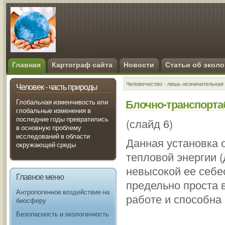
Главная
Картограф сайта
Новости
Статьи об эколо
Человечество - лишь незначительная 
Человек - часть природы
Блочно-транспорта
Глобальная изменчивость или
глобальные изменения в
последние годы превратились
(слайд 6)
в основную проблему
исследований в области
Данная установка 
окружающей среды
тепловой энергии (
невысокой ее себе
Главное меню
предельно проста 
Антропогенное воздействие на
работе и способна 
биосферу
Безопасность и экологичность