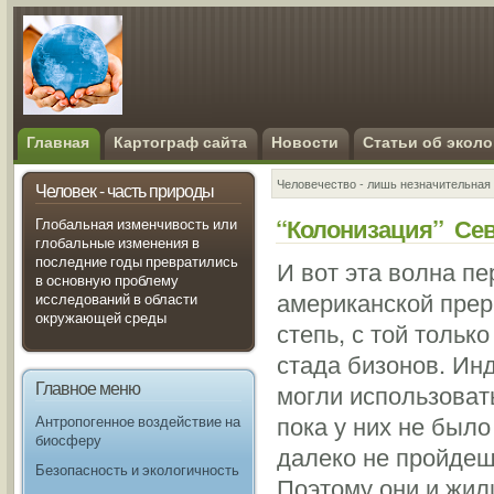
Главная
Картограф сайта
Новости
Статьи об эколо
Человечество - лишь незначительная 
Человек - часть природы
“Колонизация” Сев
Глобальная изменчивость или
глобальные изменения в
последние годы превратились
И вот эта волна п
в основную проблему
американской прери
исследований в области
окружающей среды
степь, с той только
стада бизонов. Ин
Главное меню
могли использоват
пока у них не было
Антропогенное воздействие на
биосферу
далеко не пройдешь
Безопасность и экологичность
Поэтому они и жили