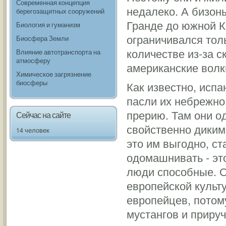
Современная концепция
недалеко. А бизоны
берегозащитных сооружений
Гранде до южной К
Биология и гуманизм
ограничивался тол
Биосфера Земли
количестве из-за с
Влияние автотранспорта на
атмосферу
американские волк
Химическое загрязнение
биосферы
Как известно, испа
пасли их небрежно
прерию. Там они од
Сейчас на сайте
свойственно диким
14 человек
это им выгодно, ст
одомашнивать - эт
люди способные. О
европейской культ
европейцев, потом
мустангов и прируч