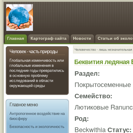
Главная
Картограф сайта
Новости
Статьи об эколо
Человечество - лишь незначительная 
Человек - часть природы
Беквития ледяная Be
Глобальная изменчивость или
глобальные изменения в
последние годы превратились
Раздел:
в основную проблему
исследований в области
Покрытосеменные 
окружающей среды
Семейство:
Главное меню
Лютиковые Ranunc
Антропогенное воздействие на
Род:
биосферу
Безопасность и экологичность
Beckwithia
Статус: