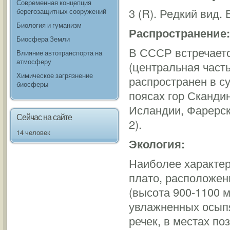
Современная концепция
3 (R). Редкий вид
берегозащитных сооружений
Биология и гуманизм
Распространение:
Биосфера Земли
В СССР встречаетс
Влияние автотранспорта на
атмосферу
(центральная част
Химическое загрязнение
распространен в с
биосферы
поясах гор Сканди
Исландии, Фарерск
Сейчас на сайте
2).
14 человек
Экология:
Наиболее характер
плато, расположен
(высота 900-1100 м
увлажненных осыпя
речек, в местах по