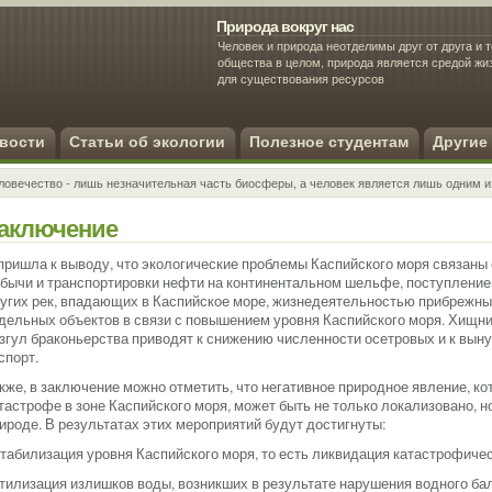
Природа вокруг нас
Человек и природа неотделимы друг от друга и т
общества в целом, природа является средой ж
для существования ресурсов
Экология человека
вости
Статьи об экологии
Полезное студентам
Другие
ловечество - лишь незначительная часть биосферы, а человек является лишь одним и
аключение
пришла к выводу, что экологические проблемы Каспийского моря связаны 
бычи и транспортировки нефти на континентальном шельфе, поступление
угих рек, впадающих в Каспийское море, жизнедеятельностью прибрежных
дельных объектов в связи с повышением уровня Каспийского моря. Хищни
згул браконьерства приводят к снижению численности осетровых и к вын
спорт.
кже, в заключение можно отметить, что негативное природное явление, ко
тастрофе в зоне Каспийского моря, может быть не только локализовано, н
ироде. В результатах этих мероприятий будут достигнуты:
Стабилизация уровня Каспийского моря, то есть ликвидация катастрофиче
Утилизация излишков воды, возникших в результате нарушения водного ба