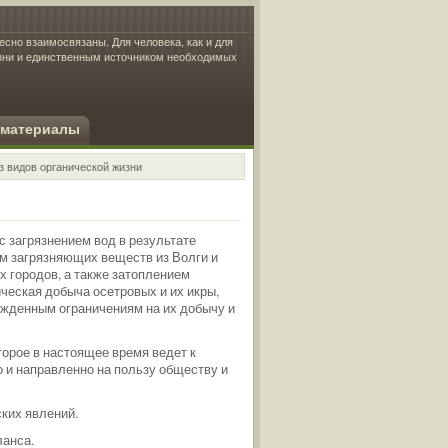
есно взаимосвязаны. Для человека, как и для
изни и единственным источником необходимых
 материалы
з видов органической жизни
с загрязнением вод в результате
м загрязняющих веществ из Волги и
 городов, а также затоплением
ческая добыча осетровых и их икры,
ужденным ограничениям на их добычу и
торое в настоящее время ведет к
о и направленно на пользу обществу и
ских явлений.
ланса.