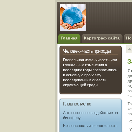
Главная
Картограф сайта
Но
Че
Человек - часть природы
З
Глобальная изменчивость или
глобальные изменения в
последние годы превратились
Я 
в основную проблему
до
исследований в области
др
окружающей среды
от
ра
эк
Главное меню
Та
ка
Антропогенное воздействие на
пр
биосферу
· 
Безопасность и экологичность
· 