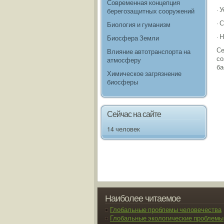
Современная концепция
· 
берегозащитных сооружений
· 
Биология и гуманизм
· 
Биосфера Земли
Се
Влияние автотранспорта на
со
атмосферу
ба
Химическое загрязнение
биосферы
Сейчас на сайте
14 человек
Наиболее читаемое
Глобальные проблемы человечества
Глобальные экологические проблемы