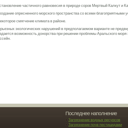
Установление частичного равновесия в природе соров Мертвый Калкут и Ка
Создание опресненного морского пространства со всеми благоприятными 
Некоторое смягчение климата в районе.
рьезных экологических нарушений в предполагаемом варианте не предви
здается возможность донорства при решении проблемы Аральского моря з
ссейн.
Последнее наполнение
Загрязнение водных ресурсов
Загрязнение почв пестицидами