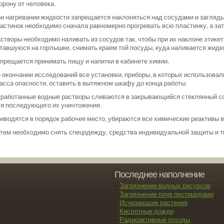
орону от человека.
и нагревании жидкости запрещается наклоняться над сосудами и загляды
астинок необходимо сначала равномерно прогревать всю пластинку, а зат
створы необходимо наливать из сосудов так, чтобы при их наклоне этике
тавшуюся на горлышке, снимать краем той посуды, куда наливается жидк
прещается принимать пищу и напитки в кабинете химии.
 окончании исследований все установки, приборы, в которых использовали
асса опасности, оставить в вытяжном шкафу до конца работы.
работанные водные растворы сливаются в закрывающийся стеклянный со
я последующего их уничтожения.
иводятся в порядок рабочее место, убираются все химические реактивы
тем необходимо снять спецодежду, средства индивидуальной защиты и 
Последнее наполнение
Загрязнение водных ресурсов
Загрязнение почв пестицидами
Исчезающие растения
Кислотные дожди
Радиоактивные отходы