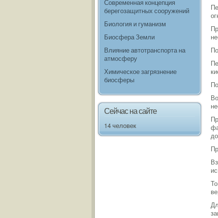
Современная концепция
Пе
берегозащитных сооружений
ог
Биология и гуманизм
Пр
Биосфера Земли
не
Влияние автотранспорта на
По
атмосферу
Пе
Химическое загрязнение
ки
биосферы
По
Во
не
Сейчас на сайте
Пр
14 человек
фа
до
Пр
Вз
ис
То
ве
Дл
за