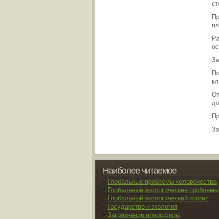
ст
Пр
пл
Ра
ос
За
По
кл
От
дл
Пр
За
Наиболее читаемое
Глобальные проблемы человечества
Глобальные экологические проблемы
Глобальный экологический кризис
Государство и экология
Загрязнение атмосферы