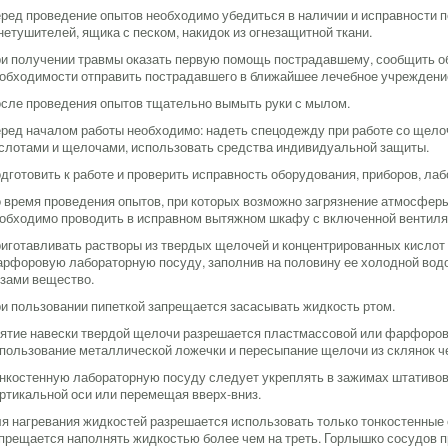
ред проведение опытов необходимо убедиться в наличии и исправности 
нетушителей, ящика с песком, накидок из огнезащитной ткани.
и получении травмы оказать первую помощь пострадавшему, сообщить об
обходимости отправить пострадавшего в ближайшее лечебное учреждени
сле проведения опытов тщательно вымыть руки с мылом.
ред началом работы необходимо: надеть спецодежду при работе со щел
слотами и щелочами, использовать средства индивидуальной защиты.
дготовить к работе и проверить исправность оборудования, приборов, ла
 время проведения опытов, при которых возможно загрязнение атмосфе
обходимо проводить в исправном вытяжном шкафу с включенной вентиля
иготавливать растворы из твердых щелочей и концентрированных кислот
рфоровую лабораторную посуду, заполнив на половину ее холодной водо
зами вещество.
и пользовании пипеткой запрещается засасывать жидкость ртом.
ятие навески твердой щелочи разрешается пластмассовой или фарфоров
пользование металлической ложечки и пересыпание щелочи из склянок че
нкостенную лабораторную посуду следует укреплять в зажимах штативов 
ртикальной оси или перемещая вверх-вниз.
я нагревания жидкостей разрешается использовать только тонкостенные
прещается наполнять жидкостью более чем на треть. Горлышко сосудов п