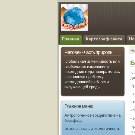
Главная
Картограф сайта
Но
Че
Человек - часть природы
Б
Глобальная изменчивость или
глобальные изменения в
последние годы превратились
К 
в основную проблему
до
исследований в области
Пр
окружающей среды
- 
- 
Главное меню
- 
Антропогенное воздействие на
- 
биосферу
Пр
Безопасность и экологичность
ин