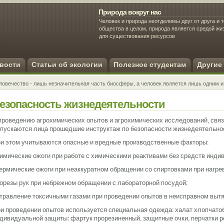
Природа вокруг нас
Человек и природа неотделимы друг от друга и т
общества в целом, природа является средой ж
для существования ресурсов
Экология человека
вости
Статьи об экологии
Полезное студентам
Другие
ловечество - лишь незначительная часть биосферы, а человек является лишь одним и
езопасность жизнедеятельности
проведению агрохимических опытов и агрохимических исследований, свя
пускаются лица прошедшие инструктаж по безопасности жизнедеятельно
и этом учитываются опасные и вредные производственные факторы:
химические ожоги при работе с химическими реактивами без средств инд
термические ожоги при неаккуратном обращении со спиртовками при нагре
порезы рук при небрежном обращении с лабораторной посудой;
отравление токсичными газами при проведении опытов в неисправном вы
и проведении опытов используется специальная одежда: халат хлопчато
дивидуальной защиты: фартук прорезиненный, защитные очки, перчатки р