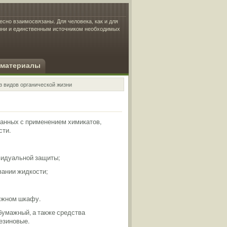
есно взаимосвязаны. Для человека, как и для
изни и единственным источником необходимых
 материалы
з видов органической жизни
занных с применением химикатов,
сти.
ивидуальной защиты;
вании жидкости;
тяжном шкафу.
бумажный, а также средства
езиновые.