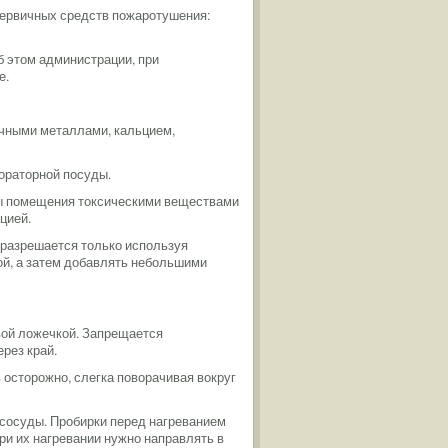
первичных средств пожаротушения:
 этом администрации, при
е.
очными металлами, кальцием,
бораторной посуды.
ры помещения токсическими веществами
цией.
 разрешается только используя
й, а затем добавлять небольшими
ой ложечкой. Запрещается
рез край.
осторожно, слегка поворачивая вокруг
 сосуды. Пробирки перед нагреванием
ри их нагревании нужно направлять в