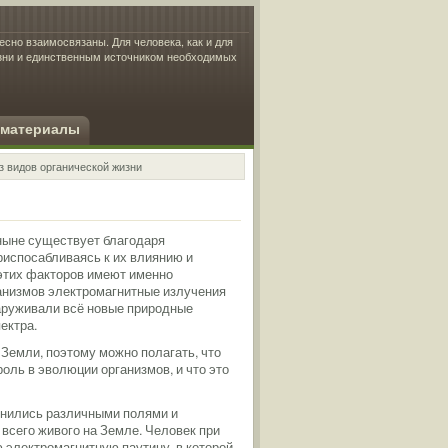
есно взаимосвязаны. Для человека, как и для
изни и единственным источником необходимых
 материалы
з видов органической жизни
ныне существует благодаря
испосабливаясь к их влиянию и
 этих факторов имеют именно
анизмов электромагнитные излучения
аруживали всё новые природные
ектра.
Земли, поэтому можно полагать, что
оль в эволюции организмов, и что это
лнились различными полями и
всего живого на Земле. Человек при
электромагнитную паутину, в которой