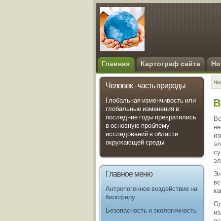
Главная
Картограф сайта
Но
Че
Человек - часть природы
В
Глобальная изменчивость или
глобальные изменения в
последние годы превратились
Вс
в основную проблему
не
исследований в области
из
окружающей среды
эл
су
эл
Главное меню
Эл
вс
Антропогенное воздействие на
ка
биосферу
Од
Безопасность и экологичность
из
по