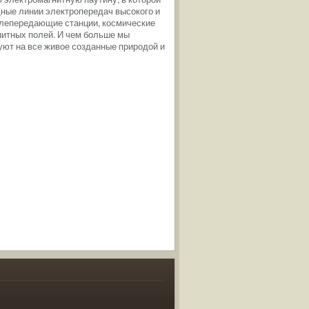
щные линии электропередач высокого и
елепередающие станции, космические
нитных полей. И чем больше мы
вуют на все живое созданные природой и