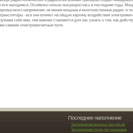
 все находимся. Особенно сильно она разрослась в последние годы. Мо
ерхвысокого напряжения, не менее мощные и многочисленные радио- и т
трансляторы - все они влияют на общую картину воздействия электромаг
ружаем себя ими, тем важнее становится для нас узнать о том, как дейст
ми самими электромагнитные поля.
Последнее наполнение
Загрязнение водных ресурсов
Загрязнение почв пестицидами