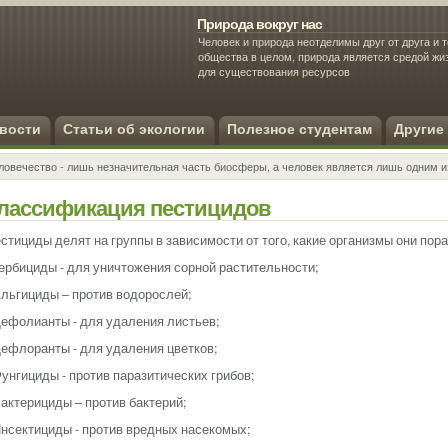
Природа вокруг нас
Человек и природа неотделимы друг от друга и т
общества в целом, природа является средой ж
для существования ресурсов
Экология человека
вости
Статьи об экологии
Полезное студентам
Другие
ловечество - лишь незначительная часть биосферы, а человек является лишь одним и
лассификация пестицидов
стициды делят на группы в зависимости от того, какие организмы они пор
Гербициды - для уничтожения сорной растительности;
Альгициды – против водорослей;
Дефолианты - для удаления листьев;
Дефлоранты - для удаления цветков;
Фунгициды - против паразитических грибов;
Бактерициды – против бактерий;
Инсектициды - против вредных насекомых;