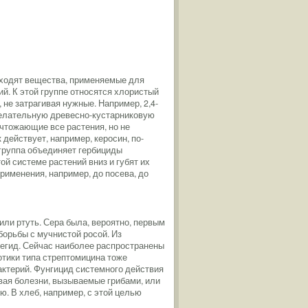
 входят вещества, применяемые для
й. К этой группе относятся хлористый
 не затрагивая нужные. Например, 2,4-
желательную древесно-кустарниковую
ичтожающие все растения, но не
 действует, например, керосин, по-
 группа объединяет гербициды
й системе растений вниз и губят их
рименения, например, до посева, до
ли ртуть. Сера была, вероятно, первым
орьбы с мучнистой росой. Из
егид. Сейчас наиболее распространены
тики типа стрептомицина тоже
актерий. Фунгицид системного действия
вая болезни, вызываемые грибами, или
. В хлеб, например, с этой целью