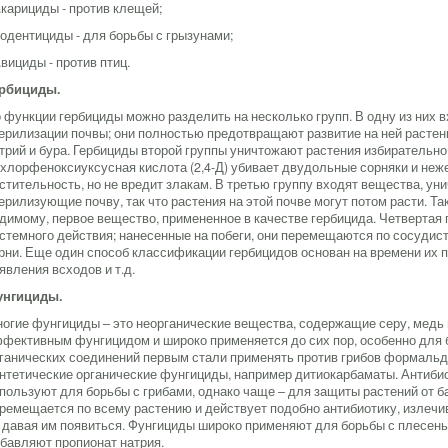
Акарициды - против клещей;
Родентициды - для борьбы с грызунами;
Авициды - против птиц.
рбициды.
 функции гербициды можно разделить на несколько групп. В одну из них
ерилизации почвы; они полностью предотвращают развитие на ней растени
трий и бура. Гербициды второй группы уничтожают растения избирательно,
хлорфеноксиуксусная кислота (2,4-Д) убивает двудольные сорняки и не
стительность, но не вредит злакам. В третью группу входят вещества, ун
ерилизующие почву, так что растения на этой почве могут потом расти. Так
димому, первое вещество, примененное в качестве гербицида. Четвертая
стемного действия; нанесенные на побеги, они перемещаются по сосудисто
рни. Еще один способ классификации гербицидов основан на времени их п
явления всходов и т.д.
унгициды.
огие фунгициды – это неорганические вещества, содержащие серу, медь и
фективным фунгицидом и широко применяется до сих пор, особенно для б
ганических соединений первым стали применять против грибов формальд
нтетические органические фунгициды, например дитиокарбаматы. Антибио
пользуют для борьбы с грибами, однако чаще – для защиты растений от б
ремещается по всему растению и действует подобно антибиотику, излечи
 давая им появиться. Фунгициды широко применяют для борьбы с плесенью
бавляют пропионат натрия.