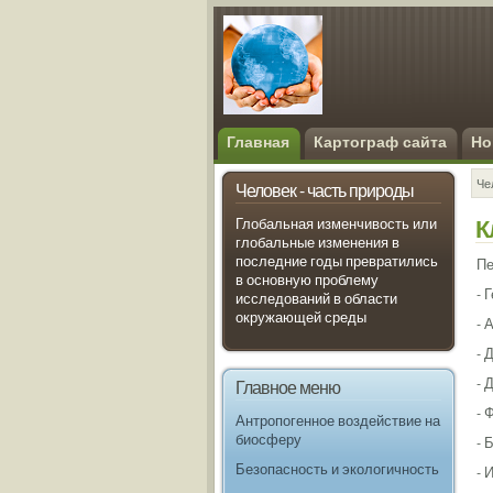
Главная
Картограф сайта
Но
Че
Человек - часть природы
К
Глобальная изменчивость или
глобальные изменения в
последние годы превратились
Пе
в основную проблему
- 
исследований в области
окружающей среды
- 
- 
- 
Главное меню
- 
Антропогенное воздействие на
биосферу
- 
Безопасность и экологичность
- 