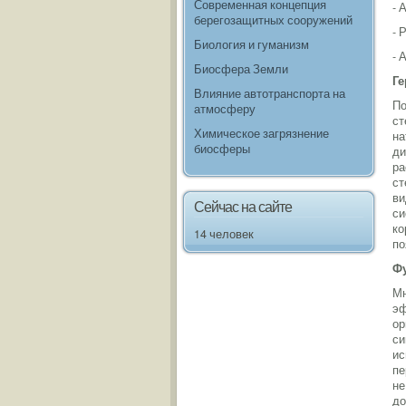
Современная концепция
- 
берегозащитных сооружений
- 
Биология и гуманизм
- 
Биосфера Земли
Ге
Влияние автотранспорта на
По
атмосферу
ст
Химическое загрязнение
на
биосферы
ди
ра
ст
ви
Сейчас на сайте
си
ко
14 человек
по
Ф
Мн
эф
ор
си
ис
пе
не
до