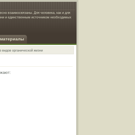
есно взаимосвязаны. Для человека, как и для
изни и единственным источником необходимых
 материалы
з видов органической жизни
ажают: