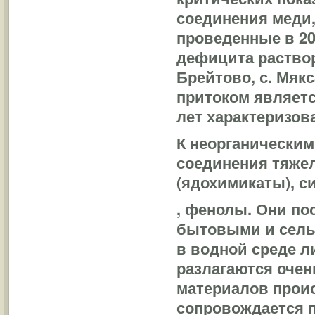
соединения меди,
проведенные в 20
дефицита раствор
Брейтово, с. Мяк
притоком являетс
лет характеризов
К неорганическим
соединения тяже
(ядохимикаты), с
, фенолы. Они по
бытовыми и сельс
в водной среде л
разлагаются очен
материалов прои
сопровождается п