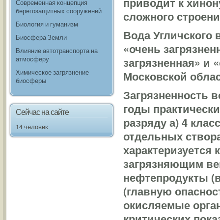
приводит к хинон
Современная концепция
берегозащитных сооружений
сложного строени
Биология и гуманизм
Вода Угличского 
Биосфера Земли
«очень загрязнен
Влияние автотранспорта на
атмосферу
загрязненная» и 
Химическое загрязнение
Московской област
биосферы
Загрязненность 
годы практически
Сейчас на сайте
разряду а) 4 клас
14 человек
отдельных створах
характеризуется 
загрязняющим ве
нефтепродукты (в
(главную опаснос
окисляемые орган
критических пок