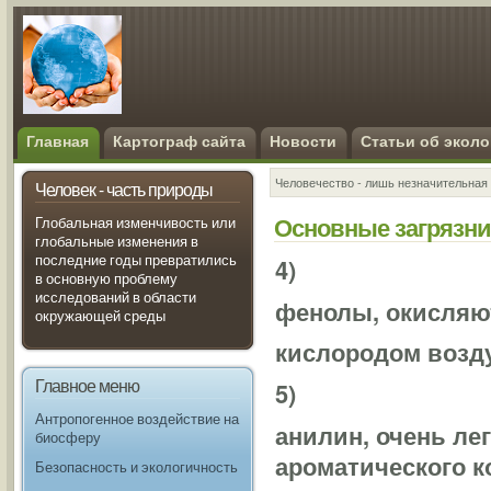
Главная
Картограф сайта
Новости
Статьи об эколо
Человечество - лишь незначительная 
Человек - часть природы
Основные загрязни
Глобальная изменчивость или
глобальные изменения в
последние годы превратились
4)
в основную проблему
исследований в области
фенолы, окисляют
окружающей среды
кислородом возд
Главное меню
5)
Антропогенное воздействие на
анилин, очень ле
биосферу
ароматического к
Безопасность и экологичность