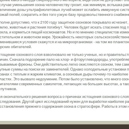
случае уменьшения озона человечеству грозит, как минимум, вспышка ра
еличение дозы ультрафиолетовых лучей может ослабить иммунную систе
ожай полей, сократить и без того узкую базу продовольственного снабжен
полне допустимо, что к 2100 году защитное озоновое покрывало исчезне
млю, животные и растения погибнут. Человек будет искать спасения под 
екла, и кормиться пищей космонавтов. Но и по мнению специалистов изм
стительном и животном мире. Урожайность некоторых сельскохозяйственн
менившиеся условия скажутся и на микроорганизмах - на том же планкт
рских обитателей.
тощение озонового слоя взволновало не только ученых, но и правительст
ичин. Сначала подозрение пало на хлор- и фторуглеводороды, употребля
зываемые фреоны. Они действительно легко окисляются озоном, тем са
упные суммы на поиски их заменителей. Однако холодильные установки
ранах с теплым и жарким климатом, а озоновые дыры почему-то наиболее
ластях. Это вызвало недоумение. Потом было установлено, что много оз
игателями современных самолетов, летающих на больших высотах, а так
спутников.
я окончательного решения вопроса о причинах истощения озонового сло
следования. Другой цикл исследований нужен для выработки наиболее р
сстановления прежнего содержания озона в стратосфере. Работы в этом 