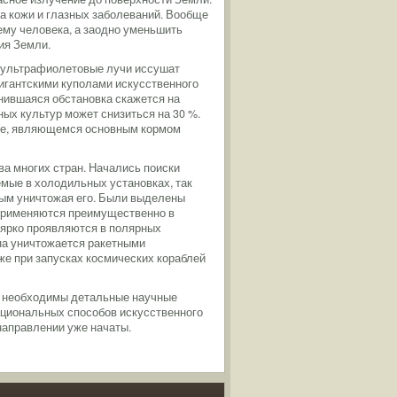
ка кожи и глазных заболеваний. Вообще
му человека, а заодно уменьшить
ия Земли.
т, ультрафиолетовые лучи иссушат
гигантскими куполами искусственного
енившаяся обстановка скажется на
ых культур может снизиться на 30 %.
оне, являющемся основным кормом
ва многих стран. Начались поиски
емые в холодильных установках, так
мым уничтожая его. Были выделены
 применяются преимущественно в
 ярко проявляются в полярных
она уничтожается ракетными
же при запусках космических кораблей
я необходимы детальные научные
ациональных способов искусственного
направлении уже начаты.