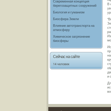
Современная концепция
В 
берегозащитных сооружений
ув
Биология и гуманизм
ур
Биосфера Земли
"В
Зе
Влияние автотранспорта на
ст
атмосферу
ра
Из
Химическое загрязнение
мо
биосферы
Ис
пр
на
Сейчас на сайте
кр
ст
14 человек
об
дв
и 
Дл
ис
во