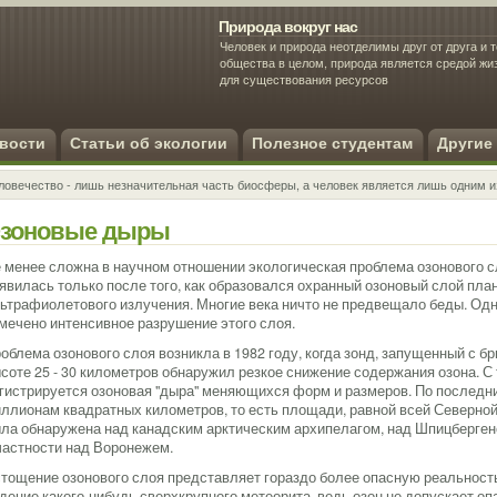
Природа вокруг нас
Человек и природа неотделимы друг от друга и т
общества в целом, природа является средой ж
для существования ресурсов
Экология человека
вости
Статьи об экологии
Полезное студентам
Другие
ловечество - лишь незначительная часть биосферы, а человек является лишь одним и
зоновые дыры
 менее сложна в научном отношении экологическая проблема озонового сл
явилась только после того, как образовался охранный озоновый слой пла
ьтрафиолетового излучения. Многие века ничто не предвещало беды. Од
мечено интенсивное разрушение этого слоя.
облема озонового слоя возникла в 1982 году, когда зонд, запущенный с бр
соте 25 - 30 километров обнаружил резкое снижение содержания озона. С 
гистрируется озоновая "дыра" меняющихся форм и размеров. По последни
ллионам квадратных километров, то есть площади, равной всей Северной
ла обнаружена над канадским арктическим архипелагом, над Шпицбергеном
частности над Воронежем.
тощение озонового слоя представляет гораздо более опасную реальность
дение какого-нибудь сверхкрупного метеорита, ведь озон не допускает о