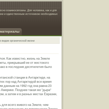
есно взаимосвязаны. Для человека, как и для
изни и единственным источником необходимых
 материалы
з видов органической жизни
оя. Как известно, жизнь на Земле
неты, прикрывший ее от жестокого
нако в последние десятилетия было
итанской станции в Антарктиде, на
тех пор над Антарктидой все время
м данным на 1992 год она равна 23
 Америке. Позднее такая же "дыра"
, а затем и в разных местах Евразии,
 для всего живого на Земле, чем
пасное излучение до поверхности Земли.