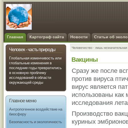
Главная
Картограф сайта
Новости
Статьи об эколо
Человечество - лишь незначительная 
Человек - часть природы
Вакцины
Глобальная изменчивость или
глобальные изменения в
последние годы превратились
Сразу же после вс
в основную проблему
против вируса пти
исследований в области
окружающей среды
вирус является па
использованы как
Главное меню
исследования лета
Антропогенное воздействие на
Производство вакц
биосферу
куриных эмбрионов
Безопасность и экологичность