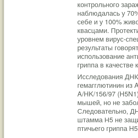
контрольного зара
наблюдалась у 70%
себе и у 100% жив
квасцами. Протект
уровнем вирус-спе
результаты говорят
использование ант
гриппа в качестве 
Исследования ДНК 
гемагглютинин из A
A/HK/156/97 (H5N1
мышей, но не забо
Следовательно, ДН
штамма Н5 не защ
птичьего гриппа H