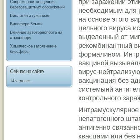
при заражении эти
Современная концепция
берегозащитных сооружений
необходимым для р
Биология и гуманизм
на основе этого ви
Биосфера Земли
цельного вируса и
Влияние автотранспорта на
выделенный от миг
атмосферу
рекомбинантный в
Химическое загрязнение
биосферы
формалином. Интр
вакциной вызывал
вирус-нейтрализую
Сейчас на сайте
вакцинация без ад
14 человек
системынй антител
контрольного зара
Интрамускулярное 
непатогенного шта
антигенно связанно
квасцами или без н