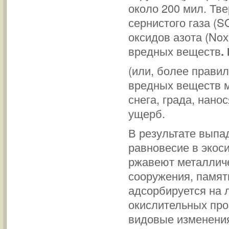
около 200 мил. Твер
сернистого газа (SO
оксидов азота (Noх
вредных веществ
.
(или, более правил
вредных веществ м
снега, града, нано
ущерб.
В результате выпа
равновесие в экос
ржавеют металличе
сооружения, памятн
адсорбируется на л
окислительных проц
видовые изменения