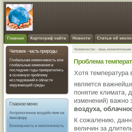
Главная
Картограф сайта
Новости
Статьи об эколо
Человечество - лишь незначительная 
Человек - часть природы
Проблема температ
Глобальная изменчивость или
глобальные изменения в
последние годы превратились
Хотя температура 
в основную проблему
исследований в области
является важнейшей
окружающей среды
понятие климата, д
изменений) важно 
Главное меню
воздуха, облачнос
Антропогенное воздействие на
биосферу
К сожалению, данн
Безопасность и экологичность
величин за длител