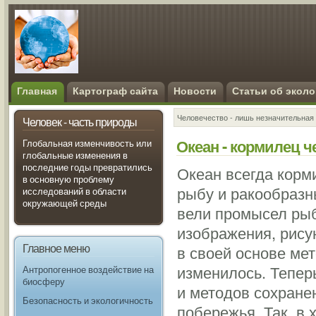
Главная
Картограф сайта
Новости
Статьи об эколо
Человечество - лишь незначительная 
Человек - часть природы
Океан - кормилец ч
Глобальная изменчивость или
глобальные изменения в
последние годы превратились
Океан всегда корм
в основную проблему
рыбу и ракообразн
исследований в области
окружающей среды
вели промысел рыб
изображения, рисун
Главное меню
в своей основе ме
изменилось. Тепер
Антропогенное воздействие на
биосферу
и методов сохране
Безопасность и экологичность
побережья. Так, в