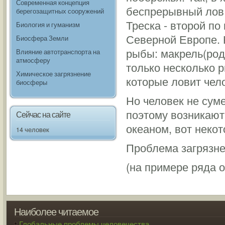
Современная концепция
беспрерывный лов 
берегозащитных сооружений
Треска - второй п
Биология и гуманизм
Северной Европе. 
Биосфера Земли
рыбы: макрель(род
Влияние автотранспорта на
атмосферу
только несколько 
Химическое загрязнение
которые ловит чел
биосферы
Но человек не сум
поэтому возникаю
Сейчас на сайте
океаном, вот некот
14 человек
Проблема загрязне
(на примере ряда 
Наиболее читаемое
Глобальные проблемы человечества