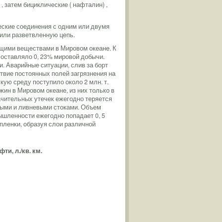
, затем бициклические ( нафталин) ,
ческие соединения с одним или двумя
или разветвленную цепь.
щими веществами в Мировом океане. К
 составляло 0, 23% мировой добычи.
. Аварийные ситуации, слив за борт
твие постоянных полей загрязнения на
скую среду поступило около 2 млн. т.
жин в Мировом океане, из них только в
ачительных утечек ежегодно теряется
овыми и ливневыми стоками. Объем
омышленности ежегодно попадает 0, 5
 пленки, образуя слои различной
ти, л./кв. км.