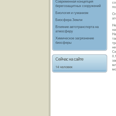
Современная концепция
со
берегозащитных сооружений
по
Биология и гуманизм
Ол
ат
Биосфера Земли
Не
Влияние автотранспорта на
на
атмосферу
На
Химическое загрязнение
та
биосферы
тр
не
Се
0,
Сейчас на сайте
за
мл
14 человек
мо