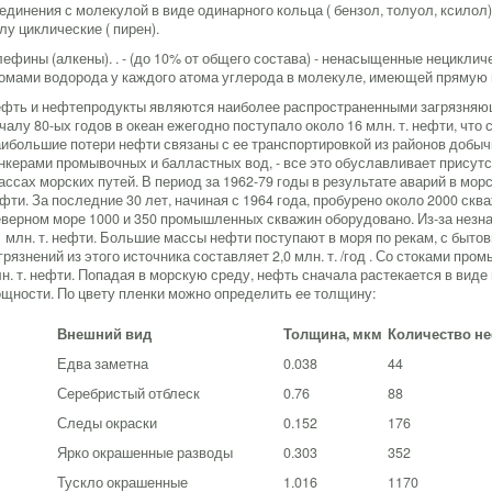
единения с молекулой в виде одинарного кольца ( бензол, толуол, ксилол) 
лу циклические ( пирен).
ефины (алкены). . - (до 10% от общего состава) - ненасыщенные нецикли
омами водорода у каждого атома углерода в молекуле, имеющей прямую 
фть и нефтепродукты являются наиболее распространенными загрязняю
чалу 80-ых годов в океан ежегодно поступало около 16 млн. т. нефти, что
ибольшие потери нефти связаны с ее транспортировкой из районов добычи
нкерами промывочных и балластных вод, - все это обуславливает присутс
ассах морских путей. В период за 1962-79 годы в результате аварий в мор
фти. За последние 30 лет, начиная с 1964 года, пробурено около 2000 сква
верном море 1000 и 350 промышленных скважин оборудовано. Из-за незн
1 млн. т. нефти. Большие массы нефти поступают в моря по рекам, с быт
грязнений из этого источника составляет 2,0 млн. т. /год . Со стоками пр
н. т. нефти. Попадая в морскую среду, нефть сначала растекается в виде
щности. По цвету пленки можно определить ее толщину:
Внешний вид
Толщина, мкм
Количество неф
Едва заметна
0.038
44
Серебристый отблеск
0.76
88
Следы окраски
0.152
176
Ярко окрашенные разводы
0.303
352
Тускло окрашенные
1.016
1170