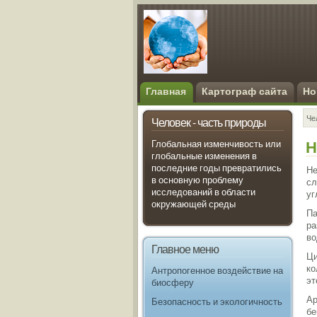
Главная
Картограф сайта
Но
Че
Человек - часть природы
Н
Глобальная изменчивость или
глобальные изменения в
последние годы превратились
Не
в основную проблему
сл
исследований в области
уг
окружающей среды
Па
ра
во
Главное меню
Ци
ко
Антропогенное воздействие на
эт
биосферу
Ар
Безопасность и экологичность
бе