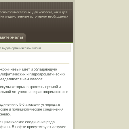
есно взаимосвязаны. Для человека, как и для
изни и единственным источником необходимых
 материалы
з видов органической жизни
-коричневый цвет и обладающую
алифатических и гидроароматических
разделяются на 4 класса:
олекулы которых выражены прямой и
альной летучестью и растворимостью в
единения с 5-6 атомами углерода в
еские и полициклические соединения
жению.
ые циклические соединения ряда
афины. В нефти присутствуют летучие