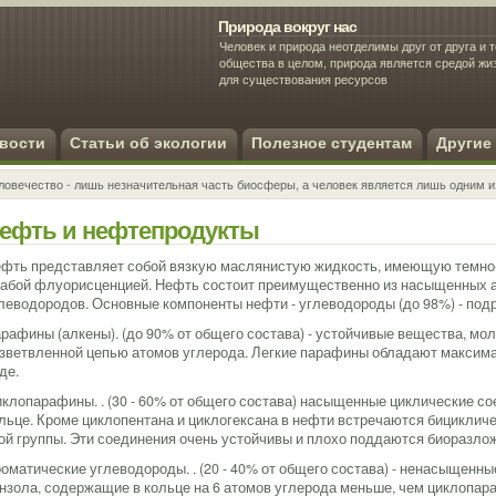
Природа вокруг нас
Человек и природа неотделимы друг от друга и т
общества в целом, природа является средой ж
для существования ресурсов
Экология человека
вости
Статьи об экологии
Полезное студентам
Другие
ловечество - лишь незначительная часть биосферы, а человек является лишь одним и
ефть и нефтепродукты
фть представляет собой вязкую маслянистую жидкость, имеющую темно
абой флуорисценцией. Нефть состоит преимущественно из насыщенных 
леводородов. Основные компоненты нефти - углеводороды (до 98%) - под
рафины (алкены). (до 90% от общего состава) - устойчивые вещества, м
зветвленной цепью атомов углерода. Легкие парафины обладают максим
де.
клопарафины. . (30 - 60% от общего состава) насыщенные циклические со
льце. Кроме циклопентана и циклогексана в нефти встречаются бициклич
ой группы. Эти соединения очень устойчивы и плохо поддаются биоразло
оматические углеводороды. . (20 - 40% от общего состава) - ненасыщенн
нзола, содержащие в кольце на 6 атомов углерода меньше, чем циклопар