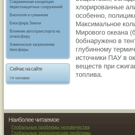
Современная концепция
хлорированные али
берегозащитных сооружений
особенно, полицик
Биология и гуманизм
Максимальное кол
Биосфера Земли
Мирового океана (
Влияние автотранспорта на
атмосферу
0обнаружено в тен
Химическое загрязнение
глубинному термич
биосферы
источники ПАУ в о
веществ при сжига
Сейчас на сайте
топлива.
14 человек
Наиболее читаемое
Глобальные проблемы человечества
Глобальные экологические проблемы