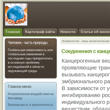
Главная
Картограф сайта
Новости
Статьи об эколо
Человечество - лишь незначительная 
Человек - часть природы
Соединения с канц
Глобальная изменчивость или
глобальные изменения в
последние годы превратились
Канцерогенные вещ
в основную проблему
проявляющие тран
исследований в области
окружающей среды
вызывать канцерог
эмбрионального ра
Главное меню
В зависимости от у
ингибированию рос
Антропогенное воздействие на
биосферу
индивидуального р
Безопасность и экологичность
веществам, облад