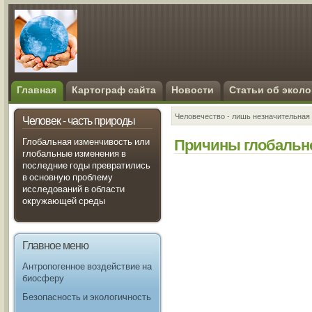
Главная
Картограф сайта
Новости
Статьи об эколо
Человечество - лишь незначительная 
Человек - часть природы
Причины глобально
Глобальная изменчивость или
глобальные изменения в
последние годы превратились
в основную проблему
исследований в области
окружающей среды
Главное меню
Антропогенное воздействие на
биосферу
Безопасность и экологичность