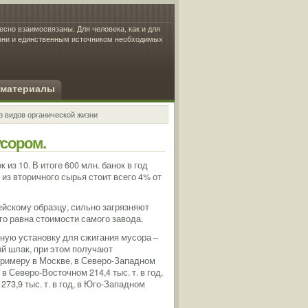
есно взаимосвязаны. Для человека, как и для
изни и единственным источником необходимых
 материалы
з видов органической жизни
сором.
из 10. В итоге 600 млн. банок в год
 из вторичного сырья стоит всего 4% от
йскому образцу, сильно загрязняют
го равна стоимости самого завода.
ную установку для сжигания мусора –
ный шлак, при этом получают
 примеру в Москве, в Северо-Западном
, в Северо-Восточном 214,4 тыс. т. в год,
 273,9 тыс. т. в год, в Юго-Западном