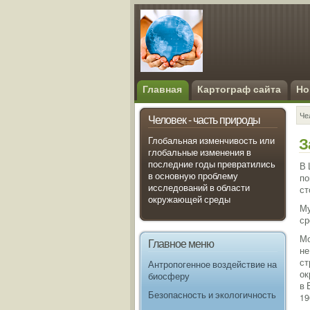
Главная
Картограф сайта
Но
Че
Человек - часть природы
З
Глобальная изменчивость или
глобальные изменения в
последние годы превратились
В 
в основную проблему
по
исследований в области
ст
окружающей среды
Му
ср
Мо
Главное меню
не
ст
Антропогенное воздействие на
ок
биосферу
в 
Безопасность и экологичность
19