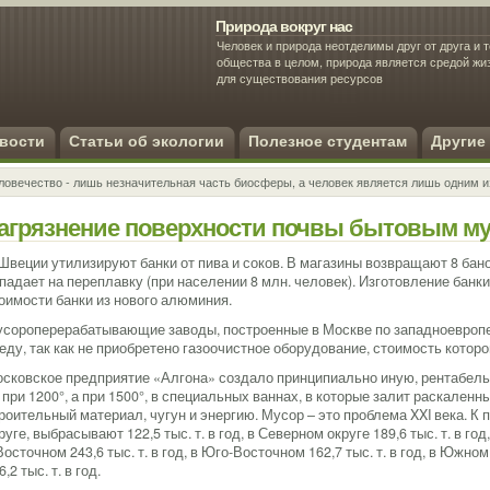
Природа вокруг нас
Человек и природа неотделимы друг от друга и т
общества в целом, природа является средой ж
для существования ресурсов
Экология человека
вости
Статьи об экологии
Полезное студентам
Другие
ловечество - лишь незначительная часть биосферы, а человек является лишь одним и
агрязнение поверхности почвы бытовым му
Швеции утилизируют банки от пива и соков. В магазины возвращают 8 банок 
падает на переплавку (при населении 8 млн. человек). Изготовление банки
оимости банки из нового алюминия.
сороперерабатывающие заводы, построенные в Москве по западноевропе
еду, так как не приобретено газоочистное оборудование, стоимость которо
сковское предприятие «Алгона» создало принципиально иную, рентабель
 при 1200°, а при 1500°, в специальных ваннах, в которые залит раскален
роительный материал, чугун и энергию. Мусор – это проблема XXI века. К
руге, выбрасывают 122,5 тыс. т. в год, в Северном округе 189,6 тыс. т. в год
Восточном 243,6 тыс. т. в год, в Юго-Восточном 162,7 тыс. т. в год, в Южном
6,2 тыс. т. в год.