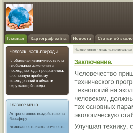
Главная
Картограф сайта
Новости
Статьи об эколо
Человечество - лишь незначительная 
Человек - часть природы
Заключение.
Глобальная изменчивость или
глобальные изменения в
последние годы превратились
Человечество приш
в основную проблему
технического прог
исследований в области
окружающей среды
технологий на эко
человеком, должны
Главное меню
тех основных пара
экологическую ста
Антропогенное воздействие на
биосферу
Улучшая технику, 
Безопасность и экологичность