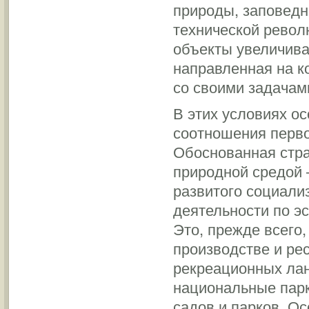
природы, заповедни
технической револ
объекты увеличивае
направленная на к
со своими задачам
В этих условиях о
соотношения перв
Обоснованная стра
природной средой 
развитого социали
деятельности по э
Это, прежде всего
производстве и ре
рекреационных лан
национальные парк
садов и парков. О