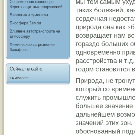
мы тем самым ухуд
Современная концепция
берегозащитных сооружений
таких болезней, ка
Биология и гуманизм
сердечная недостат
Биосфера Земли
природа она как «
Влияние автотранспорта на
возвращает нам всю
атмосферу
гораздо больших о
Химическое загрязнение
биосферы
одновременно прив
расстройства и т.д
годом становятся 
Сейчас на сайте
14 человек
Природа, не трону
который со времен
служить промышлен
большее значение к
дальнейшем возмож
значений этих зон
обоснованный подх