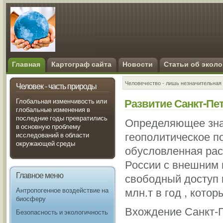
Главная
Картограф сайта
Новости
Статьи об эколо
Человечество - лишь незначительная 
Человек - часть природы
Развитие Санкт-Пет
Глобальная изменчивость или
глобальные изменения в
последние годы превратились
Определяющее знач
в основную проблему
геополитическое п
исследований в области
окружающей среды
обусловленная рас
России с внешним
Главное меню
свободный доступ 
млн.т в год , кот
Антропогенное воздействие на
биосферу
Вхождение Санкт-П
Безопасность и экологичность