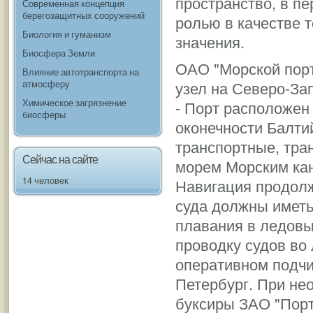
пространство, в п
Современная концепция
берегозащитных сооружений
ролью в качестве 
Биология и гуманизм
значения.
Биосфера Земли
ОАО "Морской порт
Влияние автотранспорта на
узел на Северо-За
атмосферу
Химическое загрязнение
- Порт расположен
биосферы
оконечности Балти
транспортные, тра
Сейчас на сайте
морем Морским кан
14 человек
Навигация продолж
суда должны иметь
плавания в ледовы
проводку судов во
оперативном подчи
Петербург. При не
буксиры ЗАО "Порт