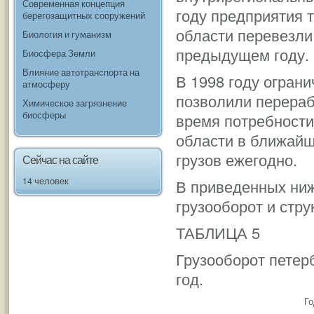
Современная концепция
году предприятия 
берегозащитных сооружений
области перевезли 
Биология и гуманизм
предыдущем году.
Биосфера Земли
Влияние автотранспорта на
В 1998 году огран
атмосферу
позволили перерабо
Химическое загрязнение
биосферы
время потребности
области в ближайш
грузов ежегодно.
Сейчас на сайте
14 человек
В приведенных ниж
грузооборот и стру
ТАБЛИЦА 5
Грузооборот петерб
год.
Г