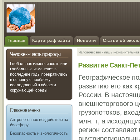
Главная
Картограф сайта
Новости
Статьи об эколо
Человечество - лишь незначительная 
Человек - часть природы
Развитие Санкт-Пет
Глобальная изменчивость или
глобальные изменения в
последние годы превратились
Географическое по
в основную проблему
развитию его как 
исследований в области
окружающей среды
России. В настояще
внешнеторгового ц
Главное меню
грузопотоков, вхо
млн. т, а исходящи
Антропогенное воздействие на
биосферу
регион составляет 6
Безопасность и экологичность
внутрирегиональны